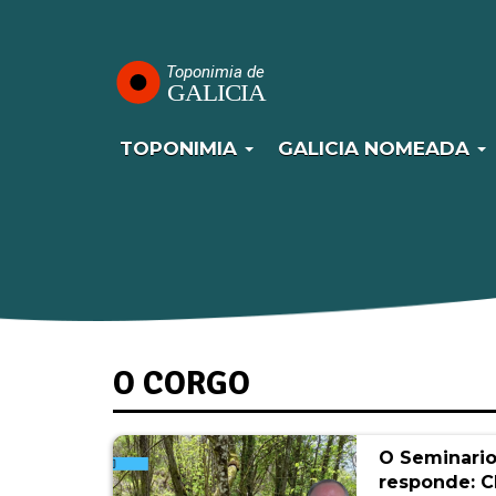
Navegación
Pasar
al
principal
contenido
principal
TOPONIMIA
GALICIA NOMEADA
O CORGO
O Seminari
responde: 