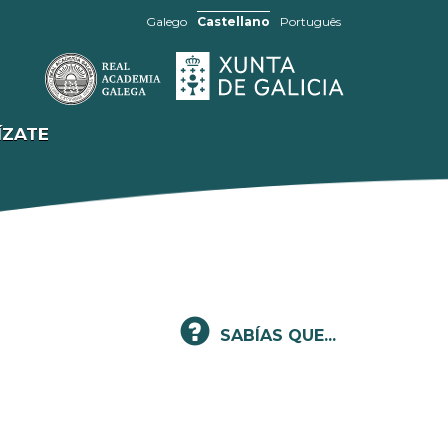
Galego
Castellano
Português
ÍZATE
SABÍAS QUE...