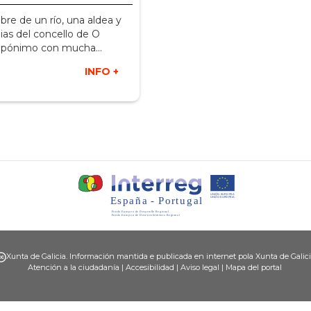
e de un río, una aldea y
ias del concello de O
opónimo con mucha...
INFO +
Xunta de Galicia. Información mantida e publicada en internet pola Xunta de Galic
Atención a la ciudadanía
|
Accesibilidad
|
Aviso legal
|
Mapa del portal