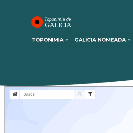
Navegación
Pasar
al
principal
contenido
principal
TOPONIMIA
GALICIA NOMEADA