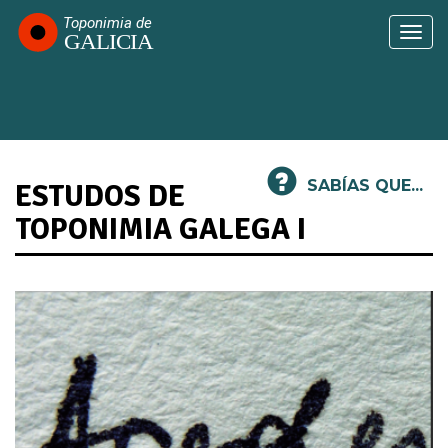
Pasar
al
Togg
contenido
navi
principal
SABÍAS QUE...
ESTUDOS DE
TOPONIMIA GALEGA I