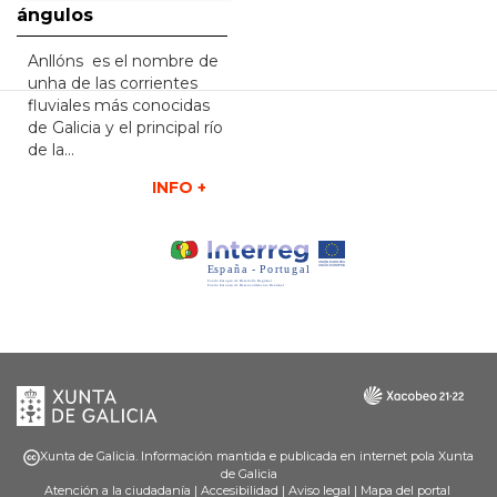
ángulos
Anllóns es el nombre de
unha de las corrientes
fluviales más conocidas
de Galicia y el principal río
de la...
INFO +
Xunta
Galicia
de
Galicia
Xunta de Galicia. Información mantida e publicada en internet pola Xunta
de Galicia
Atención a la ciudadanía
|
Accesibilidad
|
Aviso legal
|
Mapa del portal