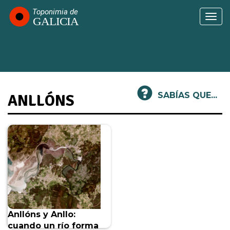
Pasar
al
Togg
contenido
navi
principal
SABÍAS QUE...
ANLLÓNS
Anllóns y Anllo:
cuando un río forma