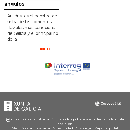
ángulos
Anllóns es el nombre de
unha de las corrientes
fluviales más conocidas
de Galicia y el principal río
de la...
INFO +
Xunta
Galicia
de
Galicia
Xunta de Galicia. Información mantida e publicada en internet pola Xunta
de Galicia
Atención a la ciudadanía
|
Accesibilidad
|
Aviso legal
|
Mapa del portal