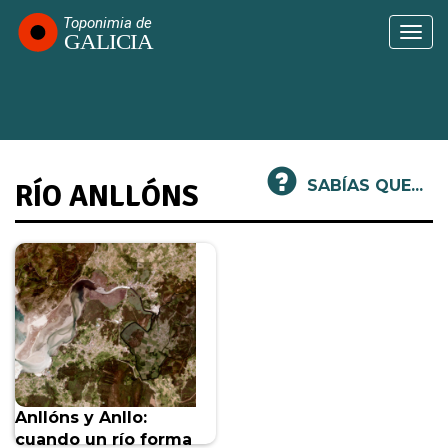
Pasar
al
Togg
contenido
navi
principal
SABÍAS QUE...
RÍO ANLLÓNS
Anllóns y Anllo:
cuando un río forma