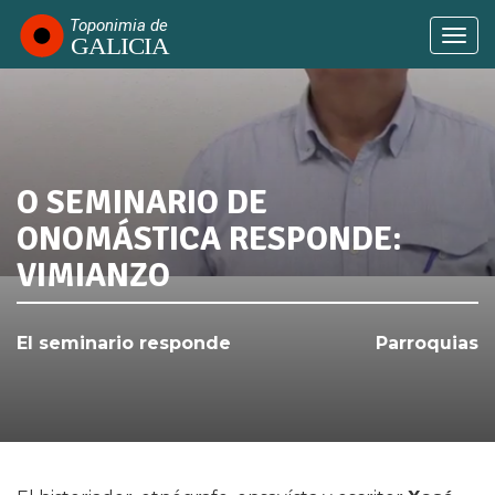
Pasar
al
Togg
contenido
navi
principal
O SEMINARIO DE
SABÍAS QUE...
ONOMÁSTICA RESPONDE:
VIMIANZO
El seminario responde
Parroquias