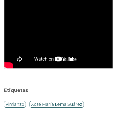
Etiquetas
Vimianzo
Xosé María Lema Suárez