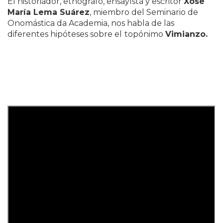
El historiador, etnógrafo, ensayísta y escritor
Xosé
María Lema Suárez
, miembro del Seminario de
Onomástica da Academia, nos habla de las
diferentes hipóteses sobre el
topónimo
Vimianzo.