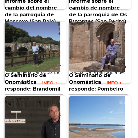
Informe sobre el
Informe sobre el
cambio del nombre
cambio de nombre
de la parroquia de
de la parroquia de Os
Moscoxo (San Paio)
Buxantes (San Pedro)
del ayuntamiento de
el ayuntamiento de
Pazos de Borbén
Dumbría
El Seminario de
El Seminario de
Onomástica de la Real
Onomástica de la Real
Academia dictaminó
Academia dictaminó
cambiar la denominación
cambiar la denominación
oficial de la parroquia de...
oficial de la parroquia de...
O Seminario de
O Seminario de
Onomástica
Onomástica
INFO +
INFO +
responde: Brandomil
responde: Pombeiro
Brandomil es quizá la
Pombeiro es una palabra
parroquia más conocida
que no recogen los
del municipio coruñés de
diccionarios del gallego
Zas. Eduardo Pondal
actual; sin embargo, está
bautizó con su...
documentado su...
INFO +
INFO +