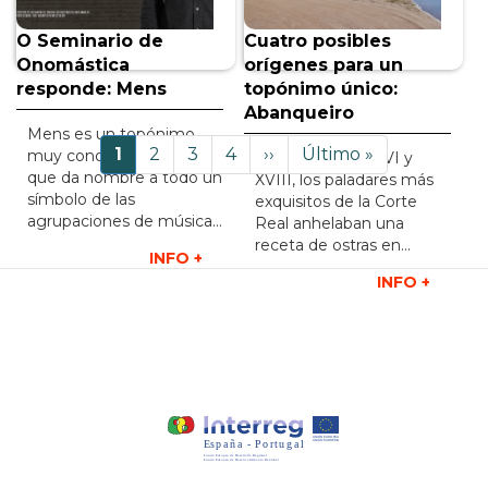
O Seminario de
Cuatro posibles
Onomástica
orígenes para un
responde: Mens
topónimo único:
Abanqueiro
Paginación
Mens es un topónimo
Página
1
Página
2
Página
3
Página
4
Siguiente
››
Última
Último »
muy conocido gracias a
Entre los siglos XVI y
actual
página
página
que da nombre a todo un
XVIII, los paladares más
símbolo de las
exquisitos de la Corte
agrupaciones de música...
Real anhelaban una
receta de ostras en...
INFO +
INFO +