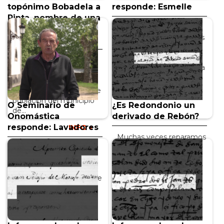
topónimo Bobadela a
responde: Esmelle
Pinta, nombre de una
Begoña Caamaño
parroquia de
publicó, además de otros
Xunqueira de Ambía
textos, dos obras
narrativas: Circe ou o
Bobadela es un
pracer do azul y Morgana
topónimo netamente
en...
ourensano, pues da
nombre a una entidad de
INFO +
población del municipio
O Seminario de
¿Es Redondonio un
de...
Onomástica
derivado de Rebón?
responde: Lavadores
INFO +
Muchas veces reparamos
en esta sección en
Otro de los topónimos
aquellas joyas
que marcaron la vida de
toponímicas que, por ser
Begoña Caamaño fue el
únicas, destacan entre
de Lavadores, nombre de
los...
la parroquia...
INFO +
INFO +