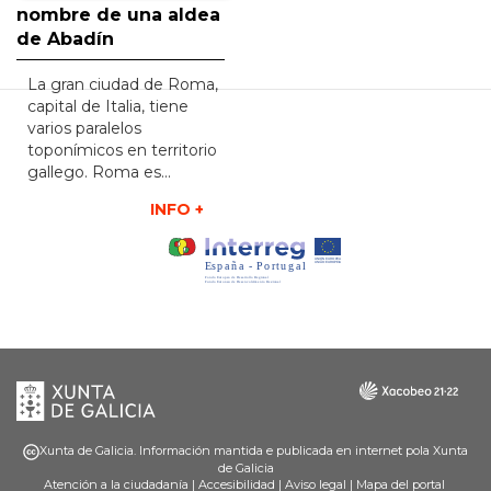
nombre de una aldea
de Abadín
La gran ciudad de Roma,
capital de Italia, tiene
varios paralelos
toponímicos en territorio
gallego. Roma es...
INFO +
Xunta
Galicia
de
Galicia
Xunta de Galicia. Información mantida e publicada en internet pola Xunta
de Galicia
Atención a la ciudadanía
|
Accesibilidad
|
Aviso legal
|
Mapa del portal