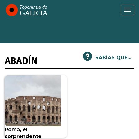
Pasar
al
Togg
contenido
navi
principal
SABÍAS QUE...
ABADÍN
Roma, el
sorprendente