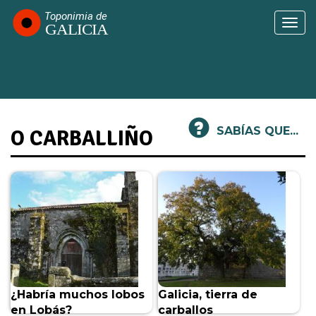
Pasar
al
Togg
contenido
navi
principal
SABÍAS QUE...
O CARBALLIÑO
¿Habría muchos lobos
Galicia, tierra de
en Lobás?
carballos