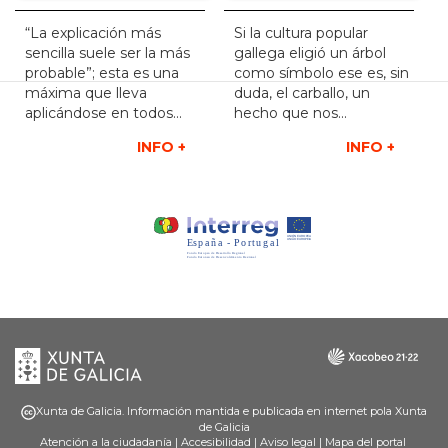
“La explicación más
Si la cultura popular
sencilla suele ser la más
gallega eligió un árbol
probable”; esta es una
como símbolo ese es, sin
máxima que lleva
duda, el carballo, un
aplicándose en todos...
hecho que nos...
INFO +
INFO +
Xunta
Galicia
de
Galicia
Xunta de Galicia. Información mantida e publicada en internet pola Xunta
de Galicia
Atención a la ciudadanía
|
Accesibilidad
|
Aviso legal
|
Mapa del portal