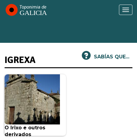
Ir
o
Togg
contido
navi
principal
SABÍAS QUE...
IGREXA
O Irixo e outros
derivados