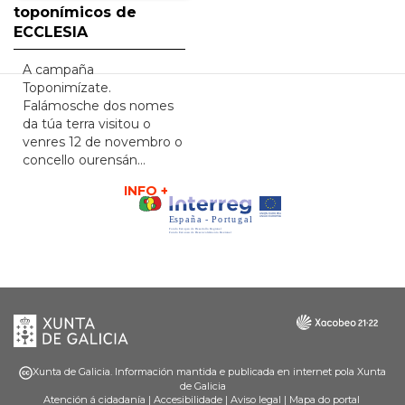
toponímicos de
ECCLESIA
A campaña
Toponimízate.
Falámosche dos nomes
da túa terra visitou o
venres 12 de novembro o
concello ourensán…
INFO +
Xunta
Galicia
de
Galicia
Xunta de Galicia. Información mantida e publicada en internet pola Xunta
de Galicia
Atención á cidadanía
|
Accesibilidade
|
Aviso legal
|
Mapa do portal