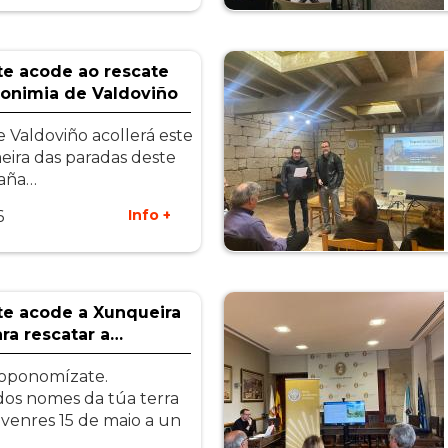
e acode ao rescate
onimia de Valdoviño
 Valdoviño acollerá este
eira das paradas deste
aña…
Info +
6
e acode a Xunqueira
ra rescatar a…
oponomízate.
os nomes da túa terra
 venres 15 de maio a un