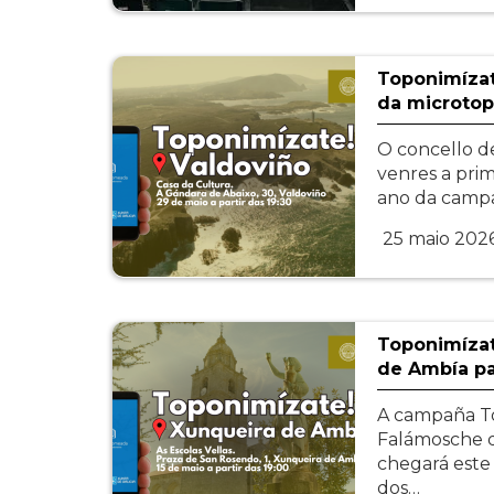
Toponimízat
da microtop
O concello de
venres a prim
ano da camp
25 maio 202
Toponimízat
de Ambía pa
A campaña T
Falámosche d
chegará este
dos…