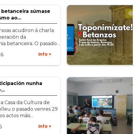
 betanceira súmase
asmo ao…
rsoas acudiron á charla
peración da
ia betanceira. O pasado…
Info +
26
ticipación nunha
e…
a Casa da Cultura de
olleu o pasado venres 29
os actos máis…
Info +
6