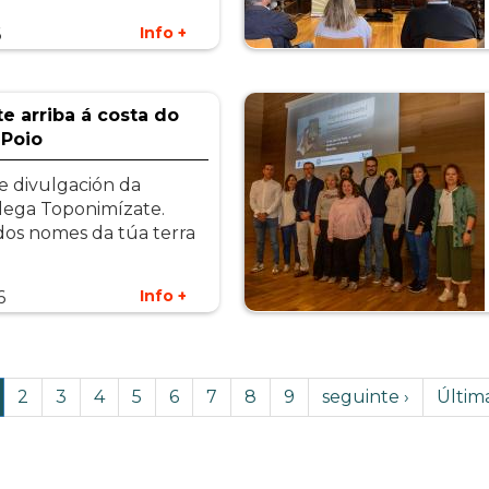
Info +
6
e arriba á costa do
 Poio
 divulgación da
lega Toponimízate.
os nomes da túa terra
Info +
6
áxina
Page
2
Page
3
Page
4
Page
5
Page
6
Page
7
Page
8
Page
9
Páxina
seguinte ›
Last
Últim
ctual
Seguinte
page