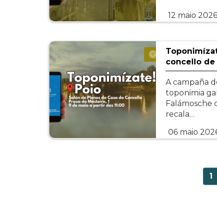
12 maio 202
Toponimízat
concello de
A campaña de
toponimia ga
Falámosche d
recala…
06 maio 202
Paxinación
P
1
a