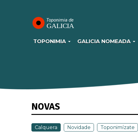
Navegación
Ir
o
principal
contido
principal
TOPONIMIA
GALICIA NOMEADA
NOVAS
Calquera
Novidade
Toponimízate