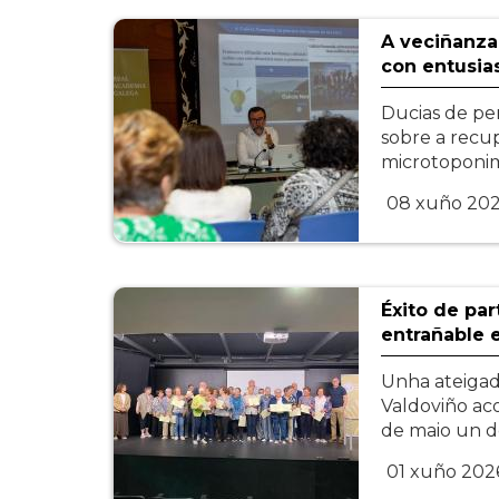
A veciñanza
con entusi
Ducias de pe
sobre a recu
microtoponim
08 xuño 20
Éxito de par
entrañable 
Unha ateigad
Valdoviño ac
de maio un d
01 xuño 202