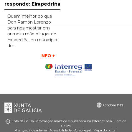
responde: Eirapedriña
Quem melhor do que
Don Ramón Lorenzo
para nos mostrar em
primeira mão o lugar de
Eirapediña, no município
de…
INFO +
Xunta
Galicia
de
Galicia
Junta da Galiza. Informação mantida e publicada na Internet pela Junta da
Galiza
Atenção à cidadania
|
Acessibilidade
|
Aviso legal
|
Mapa do portal