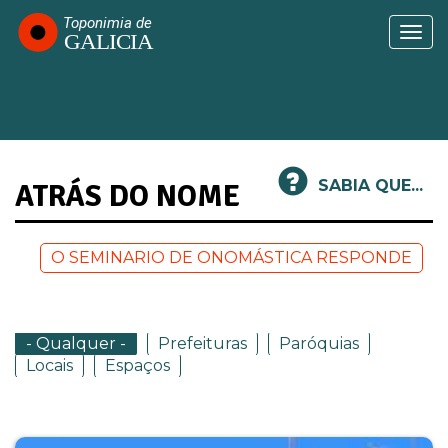
Passar
para
Togg
o
navi
conteúdo
principal
SABIA QUE...
ATRÁS DO NOME
O SEMINARIO DE ONOMÁSTICA RESPONDE
- Qualquer -
Prefeituras
Paróquias
Locais
Espaços