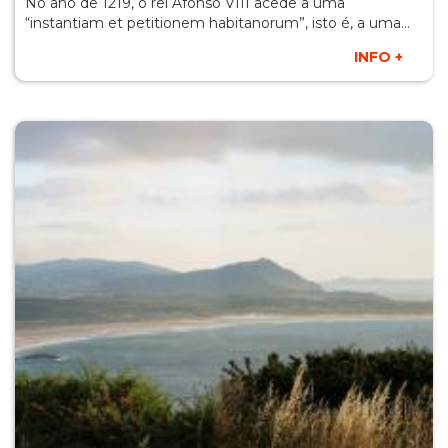
No ano de 1219, o rei Afonso VIII acede a uma
“instantiam et petitionem habitanorum”, isto é, a uma…
INFO +