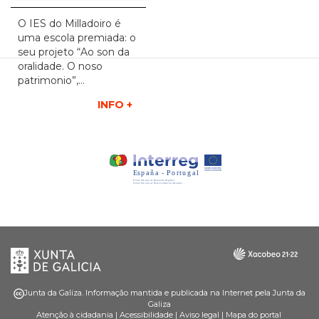
O IES do Milladoiro é
uma escola premiada: o
seu projeto “Ao son da
oralidade. O noso
patrimonio”,…
INFO +
Xunta
Galicia
de
Galicia
Junta da Galiza. Informação mantida e publicada na Internet pela Junta da
Galiza
Atenção à cidadania
|
Acessibilidade
|
Aviso legal
|
Mapa do portal