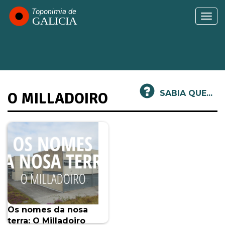
Passar
para
Togg
o
navi
conteúdo
principal
SABIA QUE...
O MILLADOIRO
Os nomes da nosa
terra: O Milladoiro