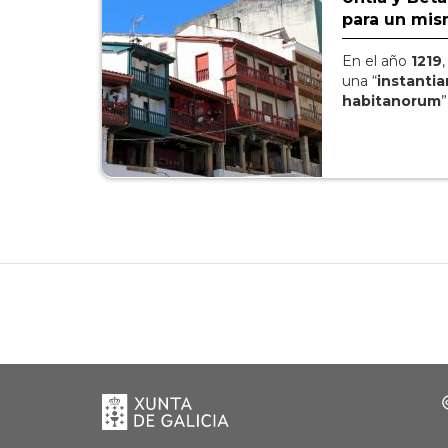
para un mis
En el año
1219
una “
instanti
habitanorum
”
Xunta
de
Galicia