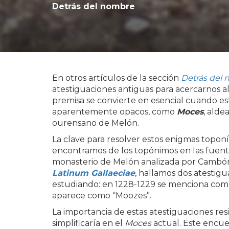
Detrás del nombre
En otros artículos de la sección
Detrás del
atestiguaciones antiguas para acercarnos al 
premisa se convierte en esencial cuando e
aparentemente opacos, como
Moces
, alde
ourensano de Melón.
La clave para resolver estos enigmas topon
encontramos de los topónimos en las fuent
monasterio de Melón analizada por Cambón
Latinum Gallaeciae
, hallamos dos atestig
estudiando: en 1228-1229 se menciona como 
aparece como “Moozes”.
La importancia de estas atestiguaciones re
simplificaría en el
Moces
actual. Este encue