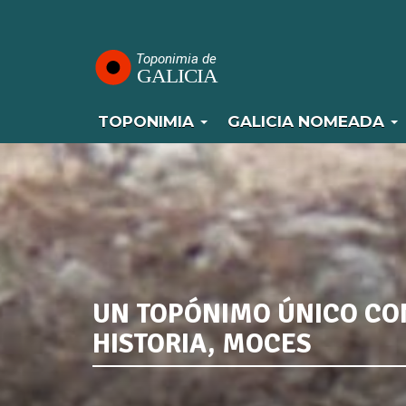
Navegación
Pasar
al
principal
contenido
principal
TOPONIMIA
GALICIA NOMEADA
UN TOPÓNIMO ÚNICO C
HISTORIA, MOCES