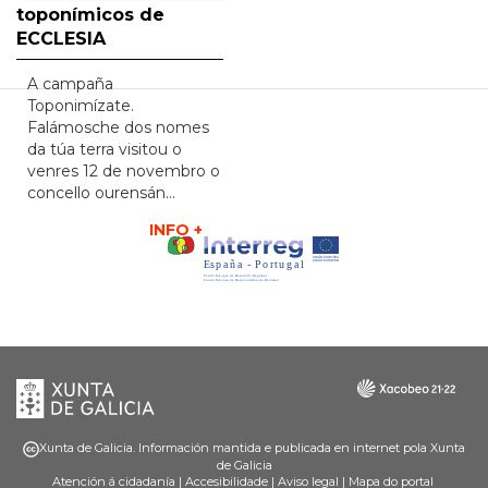
toponímicos de
ECCLESIA
A campaña
Toponimízate.
Falámosche dos nomes
da túa terra visitou o
venres 12 de novembro o
concello ourensán…
INFO +
Xunta
Galicia
de
Galicia
Xunta de Galicia. Información mantida e publicada en internet pola Xunta
de Galicia
Atención á cidadanía
|
Accesibilidade
|
Aviso legal
|
Mapa do portal