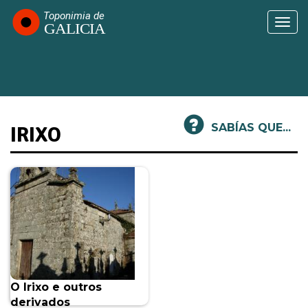
Ir
o
Togg
contido
navi
principal
SABÍAS QUE...
IRIXO
O Irixo e outros
derivados