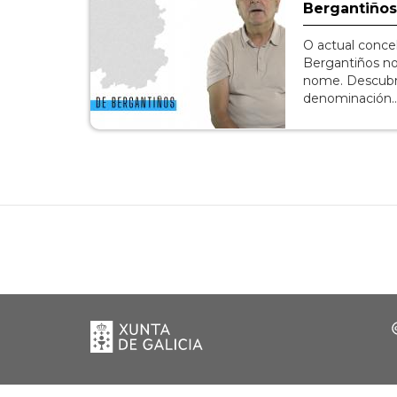
Bergantiños
O actual conce
Bergantiños no
nome. Descubre
denominación
Xunta
de
Galicia