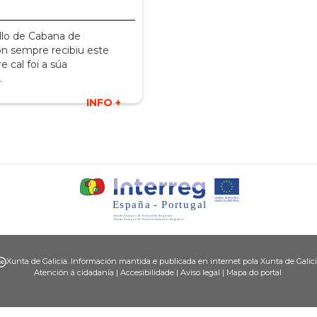
llo de Cabana de
n sempre recibiu este
 cal foi a súa
…
INFO +
Xunta de Galicia. Información mantida e publicada en internet pola Xunta de Galic
Atención á cidadanía
|
Accesibilidade
|
Aviso legal
|
Mapa do portal