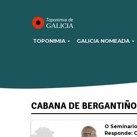
Navegación
Ir
o
principal
contido
principal
TOPONIMIA
GALICIA NOMEADA
CABANA DE BERGANTIÑO
O Seminari
Responde: 