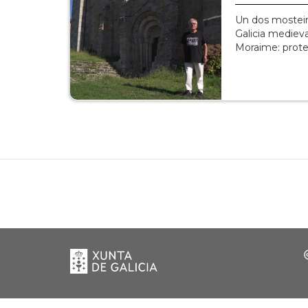
Un dos mosteir
Galicia medieva
Moraime: prote
Xunta
de
Galicia