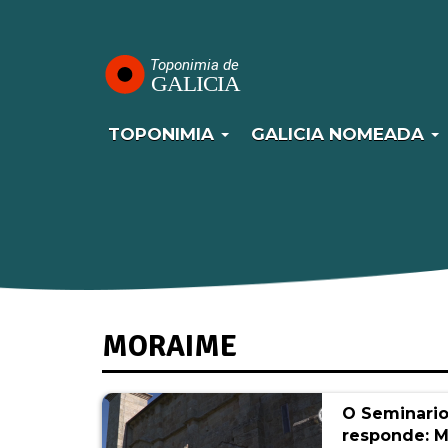
Navegación
Ir
o
principal
contido
principal
TOPONIMIA
GALICIA NOMEADA
MORAIME
O Seminari
responde: 