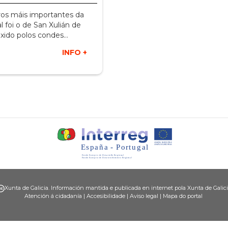
os máis importantes da
l foi o de San Xulián de
xido polos condes…
INFO +
Xunta de Galicia. Información mantida e publicada en internet pola Xunta de Galic
Atención á cidadanía
|
Accesibilidade
|
Aviso legal
|
Mapa do portal