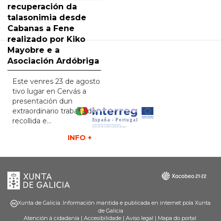
recuperación da
talasonimia desde
Cabanas a Fene
realizado por Kiko
Mayobre e a
Asociación Ardóbriga
Este venres 23 de agosto
tivo lugar en Cervás a
presentación dun
extraordinario traballo de
recollida e…
INFO +
Xunta
Galicia
de
Galicia
Xunta de Galicia. Información mantida e publicada en internet pola Xunta
de Galicia
Atención á cidadanía
|
Accesibilidade
|
Aviso legal
|
Mapa do portal