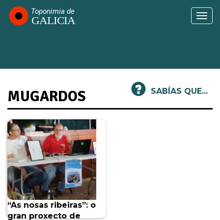
Ir
o
Togg
contido
navi
principal
SABÍAS QUE...
MUGARDOS
“As nosas ribeiras”: o
gran proxecto de