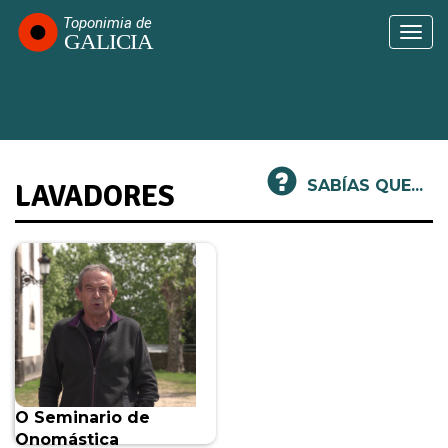
Ir
o
Togg
contido
navi
principal
SABÍAS QUE...
LAVADORES
O Seminario de
Onomástica