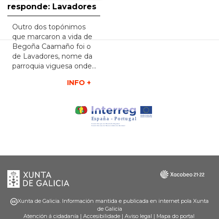
responde: Lavadores
Outro dos topónimos
que marcaron a vida de
Begoña Caamaño foi o
de Lavadores, nome da
parroquia viguesa onde…
INFO +
Xunta
Galicia
de
Galicia
Xunta de Galicia. Información mantida e publicada en internet pola Xunta
de Galicia
Atención á cidadanía
|
Accesibilidade
|
Aviso legal
|
Mapa do portal