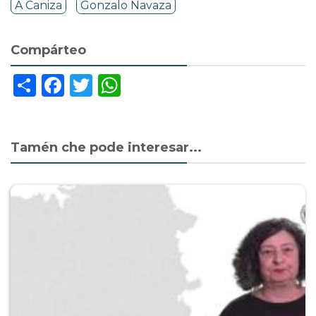
A Caniza
Gonzalo Navaza
Compárteo
Share
Facebook
Twitter
WhatsApp
Tamén che pode interesar...