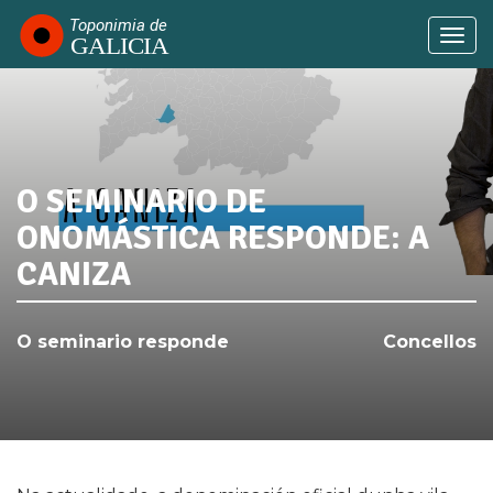
Ir
o
Togg
contido
navi
principal
O SEMINARIO DE
SABÍAS QUE...
ONOMÁSTICA RESPONDE: A
CANIZA
O seminario responde
Concellos