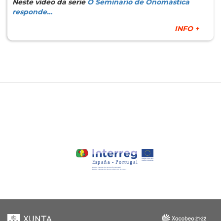
Neste vídeo da serie
O Seminario de Onomástica
responde…
INFO +
Xunta
Galicia
de