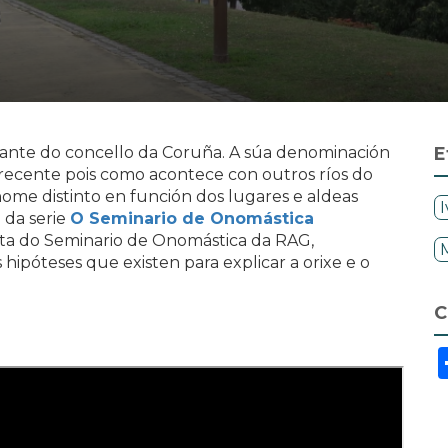
rtante do concello da Coruña. A súa denominación
E
 recente pois como acontece con outros ríos do
nome distinto en función dos lugares e aldeas
 da serie
O Seminario de Onomástica
ista do Seminario de Onomástica da RAG,
s hipóteses que existen para explicar a orixe e o
C