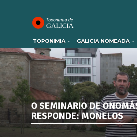
Navegación
Ir
o
principal
contido
principal
TOPONIMIA
GALICIA NOMEADA
O SEMINARIO DE ONOMÁ
RESPONDE: MONELOS