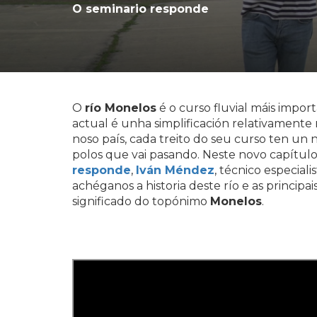
O seminario responde
O
río Monelos
é o curso fluvial máis impo
actual é unha simplificación relativamente
noso país, cada treito do seu curso ten un 
polos que vai pasando. Neste novo capítulo
responde
,
Iván Méndez
, técnico especial
achéganos a historia deste río e as principai
significado do topónimo
Monelos
.