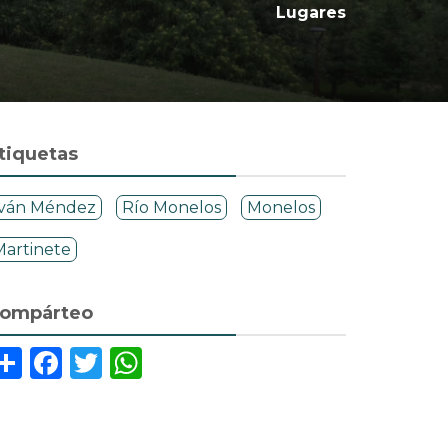
Lugares
tiquetas
Iván Méndez
Río Monelos
Monelos
Martinete
ompárteo
Share
Facebook
Twitter
WhatsApp