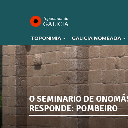
Navegación
Ir
o
principal
contido
principal
TOPONIMIA
GALICIA NOMEADA
O SEMINARIO DE ONOMÁ
RESPONDE: POMBEIRO