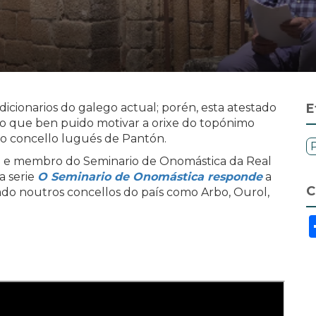
icionarios do galego actual; porén, esta atestado
E
do que ben puido motivar a orixe do topónimo
o concello lugués de Pantón.
e e membro do Seminario de Onomástica da Real
a serie
O Seminario de Onomástica responde
a
C
ado noutros concellos do país como Arbo, Ourol,