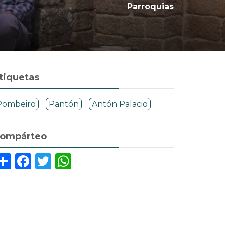
Parroquias
tiquetas
Pombeiro
Pantón
Antón Palacio
ompárteo
Share
Facebook
Twitter
WhatsApp