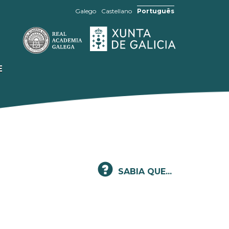
Galego
Castellano
Português
E
SABIA QUE...