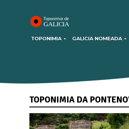
Navegación
Passar
para
principal
o
conteúdo
principal
TOPONIMIA
GALICIA NOMEADA
TOPONIMIA DA PONTENO