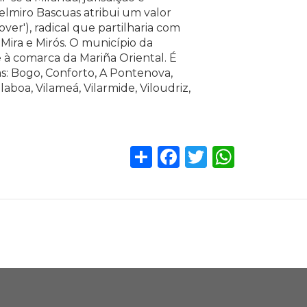
delmiro Bascuas atribui um valor
over'), radical que partilharia com
Mira e Mirós. O município da
 à comarca da Mariña Oriental. É
s: Bogo, Conforto, A Pontenova,
boa, Vilameá, Vilarmide, Viloudriz,
Share
Facebook
Twitter
WhatsA
Galicia