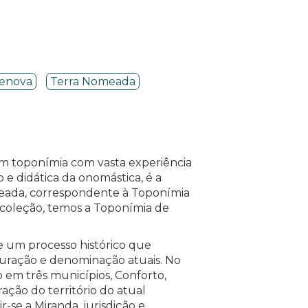
enova
Terra Nomeada
em toponímia com vasta experiência
e didática da onomástica, é a
eada, correspondente à Toponímia
coleção, temos a Toponímia de
e um processo histórico que
iguração e denominação atuais. No
do em três municípios, Conforto,
ação do território do atual
-se a Miranda, jurisdição e