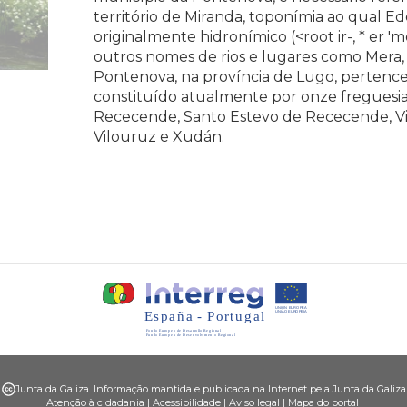
território de Miranda, toponímia ao qual E
originalmente hidronímico (<root ir-, * er 'm
outros nomes de rios e lugares como Mera, 
Pontenova, na província de Lugo, pertence
constituído atualmente por onze freguesia
Rececende, Santo Estevo de Rececende, Vila
Vilouruz e Xudán.
Junta da Galiza. Informação mantida e publicada na Internet pela Junta da Galiza
Atenção à cidadania
|
Acessibilidade
|
Aviso legal
|
Mapa do portal