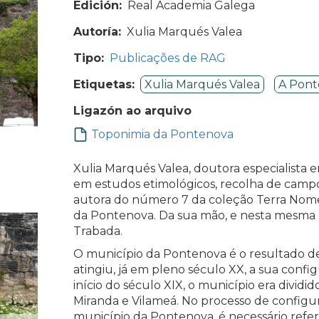
Edición
Real Academia Galega
Autoría
Xulia Marqués Valea
Tipo
Publicações de RAG
Etiquetas
Xulia Marqués Valea
A Pont
Ligazón ao arquivo
Toponimia da Pontenova
Xulia Marqués Valea, doutora especialista 
em estudos etimológicos, recolha de campo 
autora do número 7 da coleção Terra Nom
da Pontenova. Da sua mão, e nesta mesma 
Trabada.
O município da Pontenova é o resultado d
atingiu, já em pleno século XX, a sua conf
início do século XIX, o município era dividi
Miranda e Vilameá. No processo de configur
município da Pontenova, é necessário referir