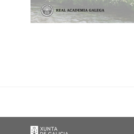
Xunta
de
Galicia