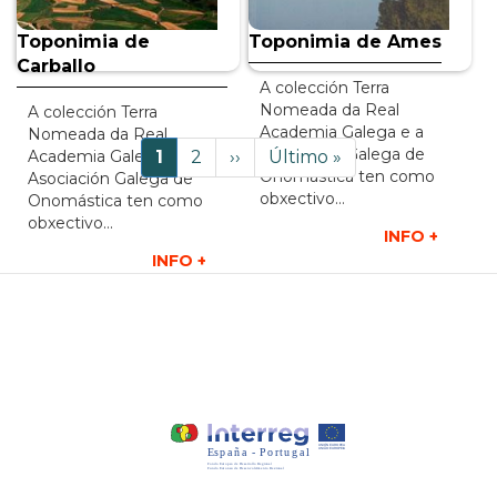
Toponimia de
Toponimia de Ames
Carballo
A colección Terra
Nomeada da Real
A colección Terra
Academia Galega e a
Paxinación
Nomeada da Real
Asociación Galega de
Páxina
1
Page
2
Páxina
››
Last
Último »
Academia Galega e a
Onomástica ten como
Asociación Galega de
actual
Seguinte
page
obxectivo…
Onomástica ten como
obxectivo…
INFO +
INFO +