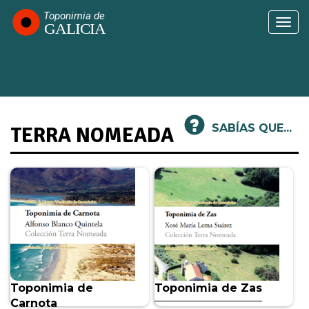
Ir
o
Togg
contido
navi
principal
SABÍAS QUE...
TERRA NOMEADA
Toponimia de
Toponimia de Zas
Carnota