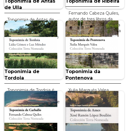
Toponimia de Antas
Toponimia de Ribeira
de Ulla
Fernando Cabeza Quiles,
autor de tres libros da
Toponimia de Antas de
colección Terra Nomeada
Ulla parte do Traballo de
da Real Academia Galega
Fin de Grao da filóloga
e a…
Andrea Santiso Arias, que
foi…
INFO +
INFO +
Toponimia de
Toponimia da
Tordoia
Pontenova
Toponimia de Tordoia é
Xulia Marqués Valea,
unha adaptación do
doutora especialista en
Traballo de Fin de Grao de
toponimia con ampla
Lidia Gómez Martínez,
experiencia en estudos
dirixido por Ana I…
etimolóxicos e…
INFO +
INFO +