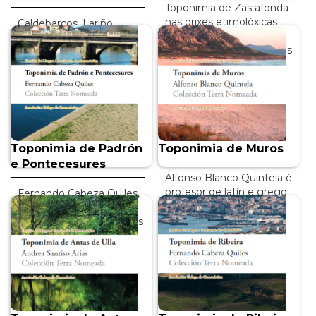
Toponimia de Zas afonda
nas orixes etimolóxicas
Caldebarcos, Lariño,
de 117 lugares e máis de
Miñarzo, Nóutigos,
vinte espazos xeográficos
Panchés, O Pindo... a
de…
Toponimia de Carnota
está inzada de
INFO +
topónimos…
INFO +
Toponimia de Padrón
Toponimia de Muros
e Pontecesures
Alfonso Blanco Quintela é
profesor de latín e grego
Fernando Cabeza Quiles,
no IES Fontexería de
un dos principais
Muros, desde o que vén
estudosos e divulgadores
realizando un…
da realidade toponímica
do noso país, é…
INFO +
INFO +