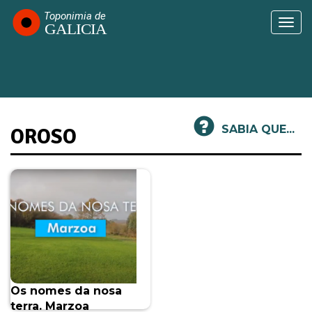
Passar
para
Togg
o
navi
conteúdo
principal
SABIA QUE...
OROSO
Os nomes da nosa
terra. Marzoa