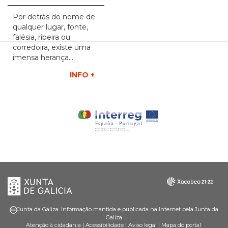
Por detrás do nome de
qualquer lugar, fonte,
falésia, ribeira ou
corredoira, existe uma
imensa herança…
INFO +
Xunta
Galicia
de
Galicia
Junta da Galiza. Informação mantida e publicada na Internet pela Junta da
Galiza
Atenção à cidadania
|
Acessibilidade
|
Aviso legal
|
Mapa do portal