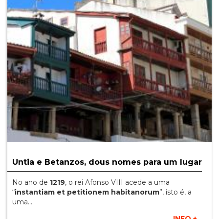
Untia e Betanzos, dous nomes para um lugar
No ano de
1219
, o rei Afonso VIII acede a uma
“
instantiam et petitionem habitanorum
”, isto é, a
uma…
INFO +