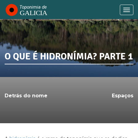
Passar
para
Togg
o
navi
conteúdo
principal
O QUE É HIDRONÍMIA? PARTE 1
SABIA QUE...
Detrás do nome
Espaços