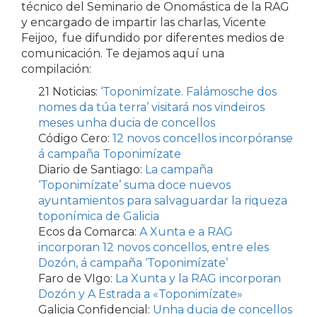
técnico del Seminario de Onomástica de la RAG
y encargado de impartir las charlas, Vicente
Feijoo, fue difundido por diferentes medios de
comunicación. Te dejamos aquí una
compilación:
21 Noticias:
‘Toponimízate. Falámosche dos
nomes da túa terra’ visitará nos vindeiros
meses unha ducia de concellos
Código Cero:
12 novos concellos incorpóranse
á campaña Toponimízate
Diario de Santiago:
La campaña
‘Toponimízate’ suma doce nuevos
ayuntamientos para salvaguardar la riqueza
toponímica de Galicia
Ecos da Comarca:
A Xunta e a RAG
incorporan 12 novos concellos, entre eles
Dozón, á campaña ‘Toponimízate’
Faro de VIgo:
La Xunta y la RAG incorporan
Dozón y A Estrada a «Toponimízate»
Galicia Confidencial:
Unha ducia de concellos