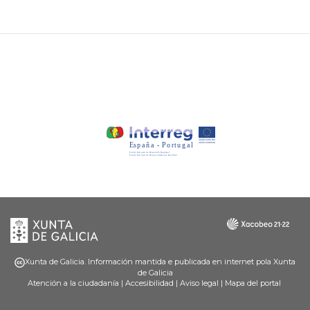
Xunta
Galicia
de
Galicia
Xunta de Galicia. Información mantida e publicada en internet pola Xunta
de Galicia
Atención a la ciudadanía
|
Accesibilidad
|
Aviso legal
|
Mapa del portal