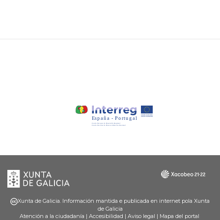
Xunta
Galicia
de
Galicia
Xunta de Galicia. Información mantida e publicada en internet pola Xunta
de Galicia
Atención a la ciudadanía
|
Accesibilidad
|
Aviso legal
|
Mapa del portal