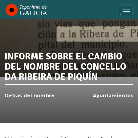
Pasar
al
Togg
contenido
navi
principal
INFORME SOBRE EL CAMBIO
SABÍAS QUE...
DEL NOMBRE DEL CONCELLO
DA RIBEIRA DE PIQUÍN
Detrás del nombre
Ayuntamientos