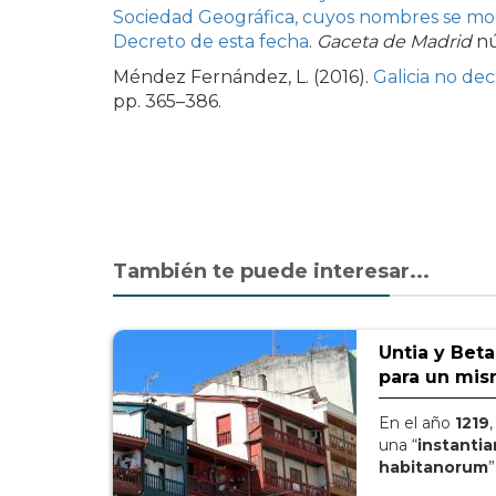
Sociedad Geográfica, cuyos nombres se modi
Decreto de esta fecha
.
Gaceta de Madrid
nú
Méndez Fernández, L. (2016).
Galicia no dec
pp. 365–386.
También te puede interesar...
Untia y Bet
para un mis
En el año
1219
una “
instanti
habitanorum
”