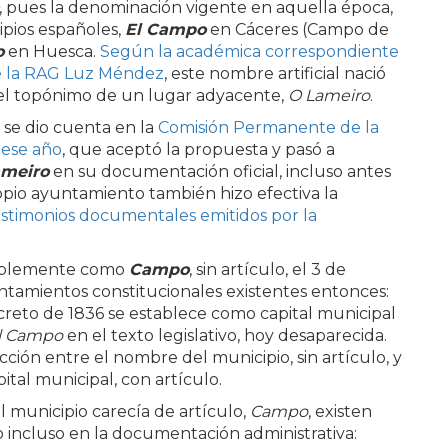
, pues la denominación vigente en aquella época,
cipios españoles,
El Campo
en Cáceres (Campo de
o
en Huesca.
Según la académica correspondiente
e la RAG Luz Méndez
, este nombre artificial nació
l topónimo de un lugar adyacente,
O Lameiro
.
 se dio cuenta en la
Comisión Permanente de la
 ese año
, que aceptó la propuesta y pasó a
meiro
en su documentación oficial, incluso antes
ropio ayuntamiento también hizo efectiva la
stimonios documentales emitidos por la
mplemente como
Campo
, sin artículo, el 3 de
untamientos constitucionales existentes entonces:
ecreto de 1836 se establece como capital municipal
el Campo
en el texto legislativo, hoy desaparecida.
ión entre el nombre del municipio, sin artículo, y
pital municipal, con artículo.
l municipio carecía de artículo,
Campo
, existen
 incluso en la documentación administrativa: