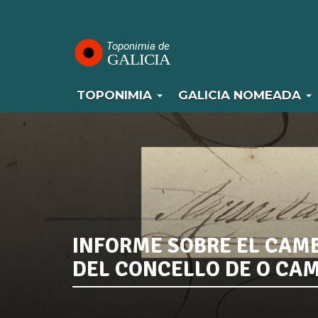
Navegación
Pasar
al
principal
contenido
principal
TOPONIMIA
GALICIA NOMEADA
INFORME SOBRE EL CAM
DEL CONCELLO DE O CA