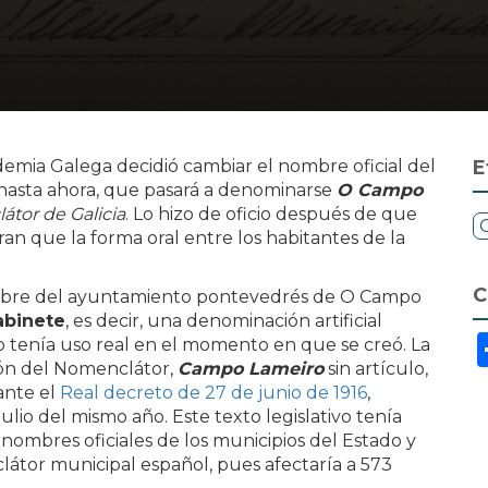
emia Galega decidió cambiar el nombre oficial del
E
 hasta ahora, que pasará a denominarse
O Campo
tor de Galicia
. Lo hizo de oficio después de que
n que la forma oral entre los habitantes de la
C
ombre del ayuntamiento pontevedrés de O Campo
abinete
, es decir, una denominación artificial
 tenía uso real en el momento en que se creó. La
ión del Nomenclátor,
Campo Lameiro
sin artículo,
ante el
Real decreto de 27 de junio de 1916
,
lio del mismo año. Este texto legislativo tenía
 nombres oficiales de los municipios del Estado y
átor municipal español, pues afectaría a 573