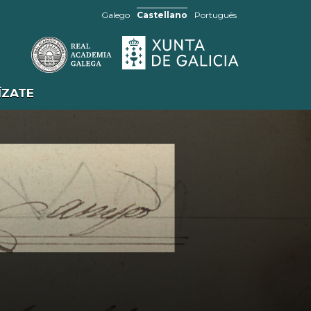
Galego
Castellano
Português
ÍZATE
SABÍAS QUE...