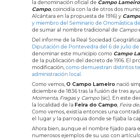
la denominación oficial de
Campo Lameiro
Campo
, coincidía con la de otros dos muni
Alcántara en la propuesta de 1916) y
Camp
y miembro del Seminario de Onomástica d
de sumar al nombre tradicional de
Campo
e
Del informe de la Real Sociedad Geográfica
Diputación de Pontevedra del 6 de julio de
denominar este municipio como
Campo La
de la publicación del decreto de 1916. El p
modificación,
como demuestran distintos te
administración local
.
Como vemos,
O Campo Lameiro
nació si
diciembre de 1836 tras la fusión de tres ay
Moimenta, Fragas
y
Campo
(sic). En este d
la localidad de la
Feira do Campo
,
Feira d
Como vemos, existía entonces una contradicc
el lugar y la parroquia donde se fijaba la ca
Ahora bien, aunque el nombre fijado para e
numerosos ejemplos de su uso con artículo