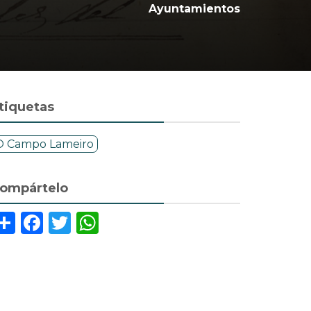
Ayuntamientos
tiquetas
O Campo Lameiro
ompártelo
Share
Facebook
Twitter
WhatsApp