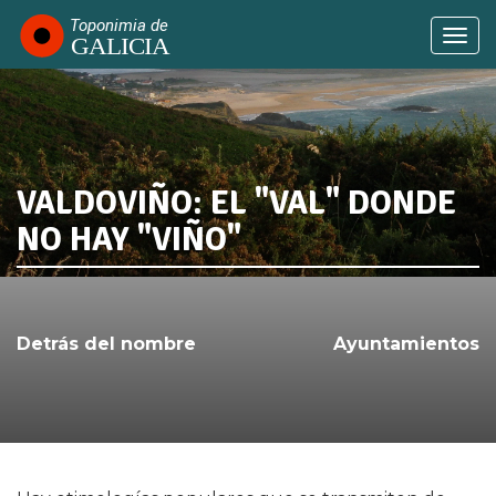
Pasar
al
Togg
contenido
navi
principal
VALDOVIÑO: EL "VAL" DONDE
SABÍAS QUE...
NO HAY "VIÑO"
Detrás del nombre
Ayuntamientos