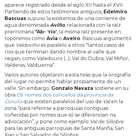
aparece registrado desde el siglo XII hasta el XVII.
Partiendo de estos testimonios antiguos,
Edelmiro
Bascuas
supuso la existencia de una corriente de
agua denominada
Aviño
, relacionada con la raíz
prerromana
*Ab- ‘río’
, la misma raíz presente en
topónimos como
Avia
o
Aveiro
. Bascuas argumentó
que
Valdoviño
es paralelo a otros “tantos casos de
ríos que terminan dando nombre al valle que
riegan, como Valedouro (...), Val do Dubra, Val Miñor,
Valderas, Valduerna”.
Varios autores objetaron a esta tesis que la orografía
del lugar no permite hablar propiamente de un
valle. Sin embargo,
Gonzalo Navaza
sostiene en su
obra
Os nomes dos concellos da provincia da
Coruña
que existen paralelos del uso de
Val
en la
zona “para referirse a parroquias contiguas
coñecidas por nomes que só se diferencian na
advocación”, y pone como ejemplo
Val de Sillobre
para las antiguas parroquias de Santa Mariña, San
Xiao y San Salvador de Sillobre.