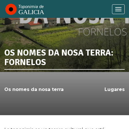
Pasar
al
Togg
contenido
navi
principal
OS NOMES DA NOSA TERRA:
SABÍAS QUE...
FORNELOS
Os nomes da nosa terra
Lugares