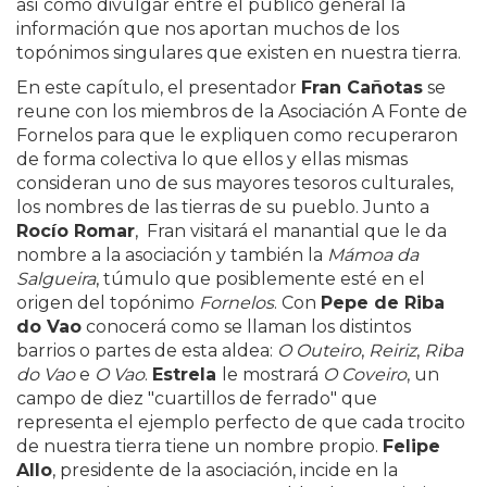
así como divulgar entre el público general la
información que nos aportan muchos de los
topónimos singulares que existen en nuestra tierra.
En este capítulo, el presentador
Fran Cañotas
se
reune con los miembros de la Asociación A Fonte de
Fornelos para que le expliquen como recuperaron
de forma colectiva lo que ellos y ellas mismas
consideran uno de sus mayores tesoros culturales,
los nombres de las tierras de su pueblo. Junto a
Rocío Romar
, Fran visitará el manantial que le da
nombre a la asociación y también la
Mámoa da
Salgueira
, túmulo que posiblemente esté en el
origen del topónimo
Fornelos
. Con
Pepe de Riba
do Vao
conocerá como se llaman los distintos
barrios o partes de esta aldea:
O Outeiro
,
Reiriz
,
Riba
do Vao
e
O Vao
.
Estrela
le mostrará
O Coveiro
, un
campo de diez "cuartillos de ferrado" que
representa el ejemplo perfecto de que cada trocito
de nuestra tierra tiene un nombre propio.
Felipe
Allo
, presidente de la asociación, incide en la