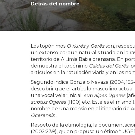
Detrás del nombre
Los topónimos
O Xurés
y
Gerês
son, respec
un extenso parque natural situado en la ray
territorio de A Limia Baixa orensana. En p
demuestra el topónimo
Caldas del Gerês
, 
artículos en la rotulación viaria y en los no
Segundo indica Gonzalo Navaza (2004, 155-
descubrir que el artículo masculino actual 
una vocal velar inicial:
sub alpes Ugeres
(añ
subtus Ogeres
(1100) etc. Este es el mismo
nombre de una mansio en el itinerario de 
Ocerensis
...
Respeto de la etimología, la documentación
(2002:239), quien propuso un étimo * UGER