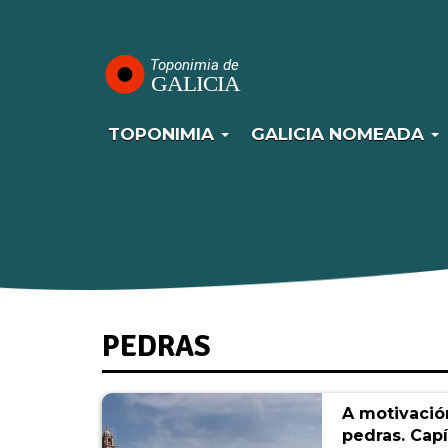
Navegación
Ir
o
principal
contido
principal
TOPONIMIA
GALICIA NOMEADA
PEDRAS
A motivaci
pedras. Capí