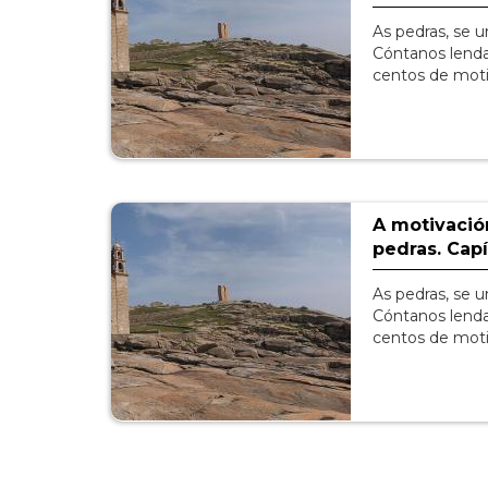
As pedras, se un
Cóntanos lendas
centos de moti
A motivaci
pedras. Capí
As pedras, se un
Cóntanos lendas
centos de moti