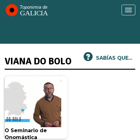
Ir
o
Togg
contido
navi
principal
SABÍAS QUE...
VIANA DO BOLO
O Seminario de
Onomástica