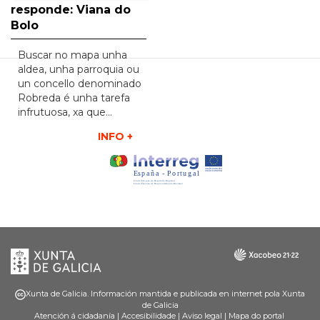
responde: Viana do
Bolo
Buscar no mapa unha
aldea, unha parroquia ou
un concello denominado
Robreda é unha tarefa
infrutuosa, xa que…
INFO +
Xunta
Galicia
de
Galicia
Xunta de Galicia. Información mantida e publicada en internet pola Xunta
de Galicia
Atención á cidadanía
|
Accesibilidade
|
Aviso legal
|
Mapa do portal