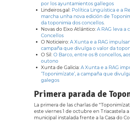
por los ayuntamientos gallegos
Lindeiros.gal:
Política Lingüística e a
marcha unha nova edición de Toponimí
da toponimia dos concellos
.
Novas do Eixo Atlántico:
A RAG leva a 
Concellos
O Noticieiro:
A Xunta e a RAG impulsan 
campaña que divulga o valor da topon
O Sil:
O Barco, entre os 8 concellos, a
outono
Xunta de Galicia:
A Xunta e a RAG impu
‘Toponimízate’, a campaña que divulga
galegos
Primera parada de Topon
La primera de las charlas de "Toponimízat
este viernes 1 de octubre en Triacastela a
municipal instalada frente a la Casa do Co