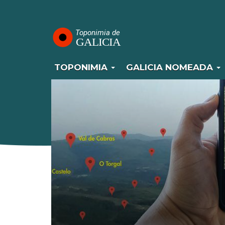
Navegación
Pasar
al
principal
contenido
principal
TOPONIMIA
GALICIA NOMEADA