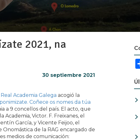
zate 2021, na
C
30 septiembre 2021
Úl
a
Real Academia Galega
acogió la
ponimizate. Coñece os nomes da túa
ia a 9 concellos del país. El acto, que
a Academia, Victor. F. Freixanes, el
lentín García, y Vicente Feijoo, el
 de Onomástica de la RAG encargado de
ntes medios de comunicación: