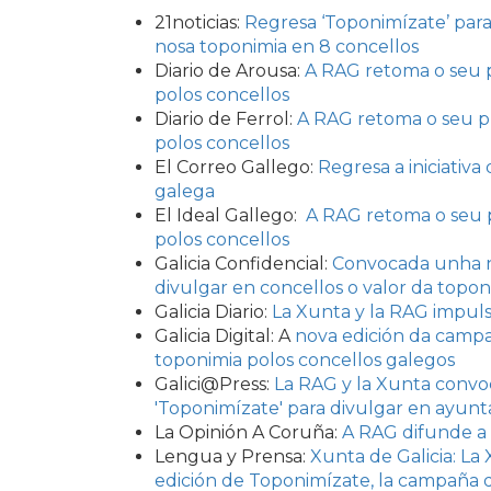
21noticias:
Regresa ‘Toponimízate’ para
nosa toponimia en 8 concellos
Diario de Arousa:
A RAG retoma o seu 
polos concellos
Diario de Ferrol:
A RAG retoma o seu p
polos concellos
El Correo Gallego:
Regresa a iniciativa
galega
El Ideal Gallego:
A RAG retoma o seu 
polos concellos
Galicia Confidencial:
Convocada unha no
divulgar en concellos o valor da topon
Galicia Diario:
La Xunta y la RAG impul
Galicia Digital: A
nova edición da campañ
toponimia polos concellos galegos
Galici@Press:
La RAG y la Xunta convo
'Toponimízate' para divulgar en ayunt
La Opinión A Coruña:
A RAG difunde a 
Lengua y Prensa:
Xunta de Galicia: La
edición de Toponimízate, la campaña q