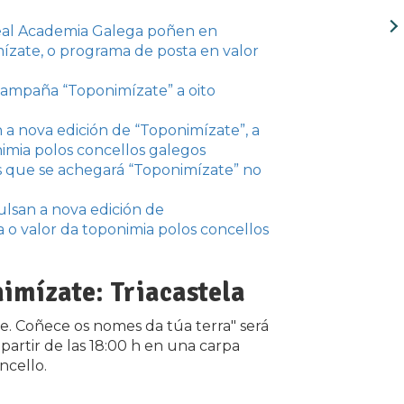
 Real Academia Galega poñen en
zate, o programa de posta en valor
campaña “Toponimízate” a oito
a nova edición de “Toponimízate”, a
imia polos concellos galegos
os que se achegará “Toponimízate” no
lsan a nova edición de
 o valor da toponimia polos concellos
imízate: Triacastela
e. Coñece os nomes da túa terra" será
 partir de las 18:00 h en una carpa
ncello.