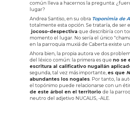
común lleva a hacernos la pregunta: ¿fuer
lugar?
Andrea Santiso, en su obra
Toponimia de A
totalmente esta opción. Se trataría, de ser 
jocoso-despectiva
que describiría con to
momento el lugar. No sería el único "cham
en la parroquia muxiá de Caberta existe u
Ahora bien, la propia autora ve dos problem
del léxico común: la primera es que
no se 
escritura al calificativo nugallán aplicad
segunda, tal vez más importante,
es que
N
abundantes los nogales
. Por tanto, la a
el topónimo puede relacionarse con un ét
de este árbol en el territorio
de la parro
neutro del adjetivo NUCALIS, -ALE.