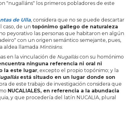
on "nugalláns" los primeros pobladores de este
ntas de Ulla
, considera que no se puede descartar
el caso, de un
topónimo gallego de naturaleza
no peyorativo las personas que habitaron en algún
adeiro" con un origen semántico semejante, pues,
na aldea llamada
Mintiráns
.
as en la vinculación de
Nugallás
con su homónimo
encuentra ninguna referencia ni oral ni
o la este lugar
, excepto el propio topónimo; y la
ugallás
está situado en un lugar donde son
utora de este trabajo de investigación considera que
imo
NUCALIALES, en referencia a la abundacia
quia, y que procedería del latín NUCALIA, plural