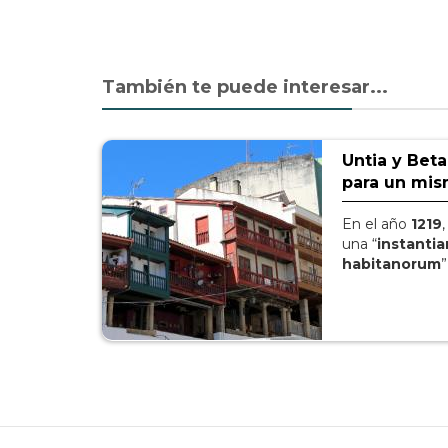
También te puede interesar...
Untia y Bet
para un mis
En el año
1219
una “
instanti
habitanorum
”