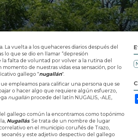
. La vuelta a los quehaceres diarios después del
E
s lo que se dio en llamar “depresión
la falta de voluntad por volver a la rutina del
ún momento de nuestras vidas esa sensación, por lo
cativo gallego "
nugallán
".
C
que empleamos para calificar una persona que se
rabajar o hacer algo que requiere algún esfuerzo,
lega
nugallán
procede del latín NUGALIS, -ALE,
 del gallego común la encontramos como topónimo
la,
Nugallás
. Se trata de un nombre de lugar
correlativo en el municipio coruñés de Trazo,
 seoanés y este adjetivo despectivo del gallego