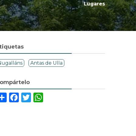
Lugares
tiquetas
Nugalláns
Antas de Ulla
ompártelo
Share
Facebook
Twitter
WhatsApp