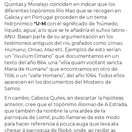
Quintas y Moralejo coinciden en indicar que los
diferentes topónimos Río Mao que se recogen en
Galicia y en Portugal proceden de un tema
hidronímico
*U-M
con el significado de ‘húmedo,
líquido, agua’, a lo que se le añadiría el sufixo latino -
ANU. Basan parte de su argumentación en los
testimonios antiguos del río, grafados como
Umao,
Humano, Omao, Mao
etc. Ejemplos de esto serían
un “rivulum Omano” que documentamos en un
texto del año 864; una “villa quam vocitant sancta
Maria de Humano“ que encontramos en otro de
1106; o un “valle Homano”, del año 1064. Todos ellos
aparecen en los documentos del Mosteiro de
Samos.
En cambio, Cabeza Quiles, sin descartar la hipótesis
anterior, cree que el topónimo
Riomao
de A Estrada,
que también da nombre la una aldea de la
parroquia de Loimil, pudo llamarse de este modo
para hacer referencia á pouca auga que leva ata
chegar á parroquia de Riobó, onde, ao recibir as