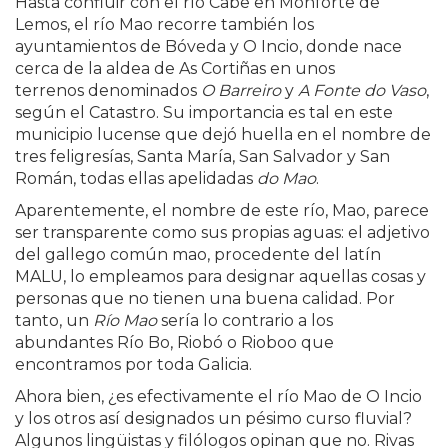
Hasta confluir con el río Cabe en Monforte de
Lemos, el río Mao recorre también los
ayuntamientos de Bóveda y O Incio, donde nace
cerca de la aldea de As Cortiñas en unos
terrenos denominados
O Barreiro
y
A Fonte do Vaso
,
según el Catastro. Su importancia es tal en este
municipio lucense que dejó huella en el nombre de
tres feligresías, Santa María, San Salvador y San
Román, todas ellas apelidadas
do Mao
.
Aparentemente, el nombre de este río, Mao, parece
ser transparente como sus propias aguas: el adjetivo
del gallego común mao, procedente del latín
MALU, lo empleamos para designar aquellas cosas y
personas que no tienen una buena calidad. Por
tanto, un
Río Mao
sería lo contrario a los
abundantes Río Bo, Riobó o Rioboo que
encontramos por toda Galicia.
Ahora bien, ¿es efectivamente el río Mao de O Incio
y los otros así designados un pésimo curso fluvial?
Algunos lingüistas y filólogos opinan que no. Rivas