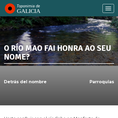
Pasar
al
Togg
contenido
navi
principal
O RÍO MAO FAI HONRA AO SEU
SABÍAS QUE...
NOME?
Detrás del nombre
Parroquias