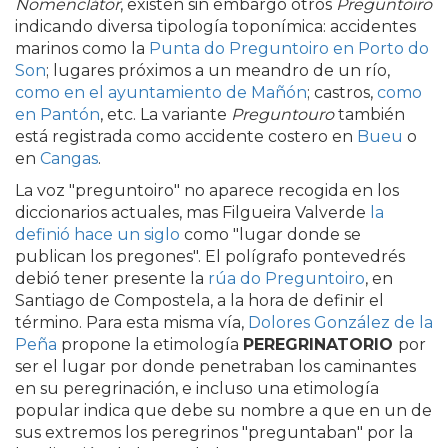
Nomenclátor
, existen sin embargo otros
Preguntoiro
indicando diversa tipología toponímica: accidentes
marinos como la
Punta do Preguntoiro en Porto do
Son
; lugares próximos a un meandro de un río,
como en el ayuntamiento de Mañón
; castros,
como
en Pantón
, etc. La variante
Preguntouro
también
está registrada como accidente costero en
Bueu
o
en
Cangas
.
La voz "preguntoiro" no aparece recogida en los
diccionarios actuales, mas Filgueira Valverde
la
definió hace un siglo
como "lugar donde se
publican los pregones". El polígrafo pontevedrés
debió tener presente la
rúa do Preguntoiro
, en
Santiago de Compostela, a la hora de definir el
término. Para esta misma vía,
Dolores González de la
Peña
propone la etimología
PEREGRINATORIO
por
ser el lugar por donde penetraban los caminantes
en su peregrinación, e incluso una etimología
popular indica que debe su nombre a que en un de
sus extremos los peregrinos "
preguntaban" por la