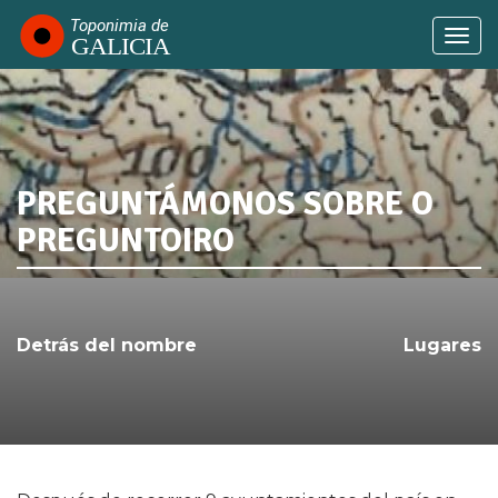
Pasar
al
Togg
contenido
navi
principal
PREGUNTÁMONOS SOBRE O
SABÍAS QUE...
PREGUNTOIRO
Detrás del nombre
Lugares