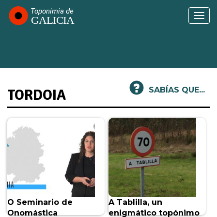
Ir
o
Togg
contido
navi
principal
SABÍAS QUE...
TORDOIA
O Seminario de
A Tablilla, un
Onomástica
enigmático topónimo