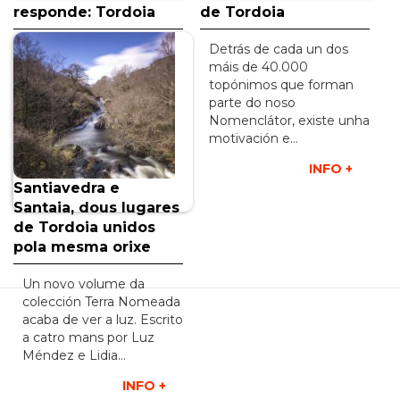
responde: Tordoia
de Tordoia
O concello de Tordoia
Detrás de cada un dos
sitúase no centro da
máis de 40.000
provincia da Coruña
topónimos que forman
cunha paisaxe marcada
parte do noso
profundamente pola…
Nomenclátor, existe unha
motivación e…
INFO +
INFO +
Santiavedra e
Santaia, dous lugares
de Tordoia unidos
pola mesma orixe
Un novo volume da
colección Terra Nomeada
acaba de ver a luz. Escrito
a catro mans por Luz
Méndez e Lidia…
INFO +