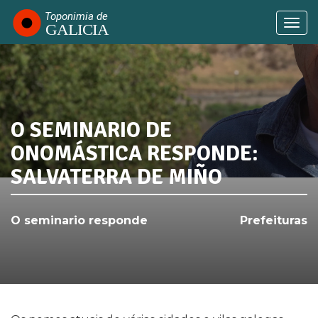
Passar
para
Togg
o
navi
conteúdo
principal
O SEMINARIO DE
SABIA QUE...
ONOMÁSTICA RESPONDE:
SALVATERRA DE MIÑO
O seminario responde
Prefeituras