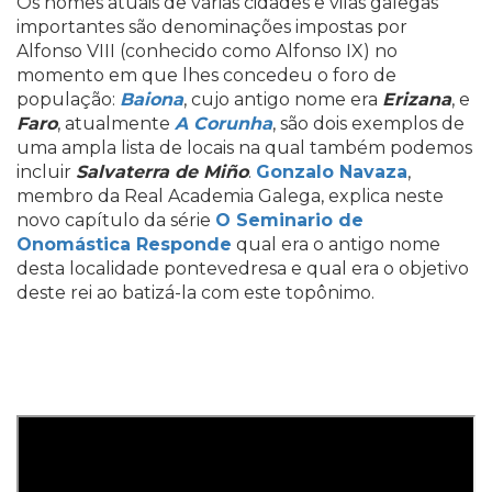
Os nomes atuais de várias cidades e vilas galegas
importantes são denominações impostas por
Alfonso VIII (conhecido como Alfonso IX) no
momento em que lhes concedeu o foro de
população:
Baiona
, cujo antigo nome era
Erizana
, e
Faro
, atualmente
A Corunha
, são dois exemplos de
uma ampla lista de locais na qual também podemos
incluir
Salvaterra de Miño
.
Gonzalo Navaza
,
membro da Real Academia Galega, explica neste
novo capítulo da série
O Seminario de
Onomástica Responde
qual era o antigo nome
desta localidade pontevedresa e qual era o objetivo
deste rei ao batizá-la com este topônimo.