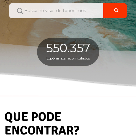
Busca no visor de
topónimos
550.357
topónimos recompilados
QUE PODE
ENCONTRAR?