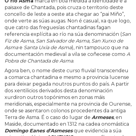
O río Asma
marca en boa medida a identidade e a
paisaxe de Chantada, pois cruza o territorio deste
concello de leste a oeste ata chegar ao “pai Miño”,
onde verte as súas augas. Non é casual, xa que logo,
que catro das freguesías chantadinas fagan
referencia explícita ao río na súa denominación (
San
Fiz de Asma, San Salvador de Asma, San Xurxo de
Asma
e
Santa Uxía de Asma
), nin tampouco que na
documentación medieval a vila se coñecese como
A
Pobra de Chantada de Asma
.
Agora ben, o nome deste curso fluvial transcendeu
a comarca chantadina e mesmo a provincia lucense
para deixar pegada noutros puntos do país. A partir
dos xentilicios derivados desta denominación
xurdiron outros topónimos en zonas máis
meridionais, especialmente na provincia de Ourense,
onde se asentaron colonos procedentes da antiga
Terra de Asma. É o caso do lugar de
Armeses
, en
Maside, documentado en 1312 na cadea onomástica
Domingo Eanes d'Asmeses
que evidencia a súa