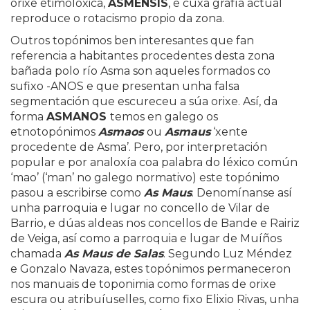
orixe etimolóxica,
ASMENSIS
, e cuxa grafía actual
reproduce o rotacismo propio da zona.
Outros topónimos ben interesantes que fan
referencia a habitantes procedentes desta zona
bañada polo río Asma son aqueles formados co
sufixo -ANOS e que presentan unha falsa
segmentación que escureceu a súa orixe. Así, da
forma
ASMANOS
temos en galego os
etnotopónimos
Asmaos
ou
Asmaus
‘xente
procedente de Asma’. Pero, por interpretación
popular e por analoxía coa palabra do léxico común
‘mao’ (‘man’ no galego normativo) este topónimo
pasou a escribirse como
As Maus
. Denomínanse así
unha parroquia e lugar no concello de Vilar de
Barrio, e dúas aldeas nos concellos de Bande e Rairiz
de Veiga, así como a parroquia e lugar de Muíños
chamada
As Maus de Salas
. Segundo Luz Méndez
e Gonzalo Navaza, estes topónimos permaneceron
nos manuais de toponimia como formas de orixe
escura ou atribuíuselles, como fixo Elixio Rivas, unha