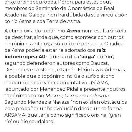
orixe preindoeuropea. Porén, para estes dous
membros do Seminario de Onomástica da Real
Academia Galega, non hai dúbida da súa vinculación
co río Asma e coa Terra de Asma.
A etimoloxía do topónimo
Asma
non resulta sinxela
de descifrar, aínda que, como acontece con outros
hidrónimos antigos, a súa orixe é prelatina. O radical
de Asma podería estar relacionado coa
raíz
indoeuropea AR-
, que significa
'auga'
ou
'río',
segundo defenderon autores como Dauzat,
Deslandes e Rostaing, e tamén Elixio Rivas. Ademais,
é posible que o topónimo inclúa o sufixo átono
indoeuropeo de valor aumentativo –(S)AMA,
apuntado por Menéndez Pidal e presente noutros
topónimos como
Masma, Osma ou Ledesma
.
Segundo Mendez e Navaza “non existen obstáculos
para propoñer unha evolución desde unha forma
ARSAMA, que tería como significado orixinal ‘gran
río’ ou ‘río caudaloso’.