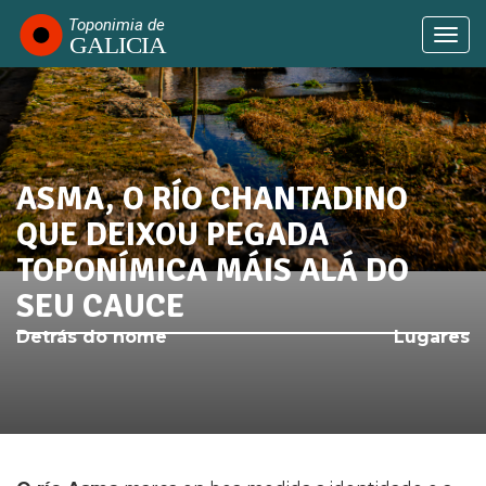
Ir
o
Togg
contido
navi
principal
ASMA, O RÍO CHANTADINO
SABÍAS QUE...
QUE DEIXOU PEGADA
TOPONÍMICA MÁIS ALÁ DO
SEU CAUCE
Detrás do nome
Lugares