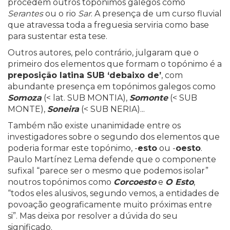
procedem outros topónimos galegos como
Serantes
ou o rio
Sar
. A presença de um curso fluvial
que atravessa toda a freguesia serviria como base
para sustentar esta tese.
Outros autores, pelo contrário, julgaram que o
primeiro dos elementos que formam o topónimo é a
preposição latina SUB ‘debaixo de’
, com
abundante presença em topónimos galegos como
Somoza
(< lat. SUB MONTIA),
Somonte
(< SUB
MONTE),
Soneira
(< SUB NERIA)...
Também não existe unanimidade entre os
investigadores sobre o segundo dos elementos que
poderia formar este topónimo, -
esto
ou -
oesto
.
Paulo Martínez Lema defende que o componente
sufixal “parece ser o mesmo que podemos isolar”
noutros topónimos como
Corcoesto
e
O Esto
,
“todos eles alusivos, segundo vemos, a entidades de
povoação geograficamente muito próximas entre
si”. Mas deixa por resolver a dúvida do seu
significado.