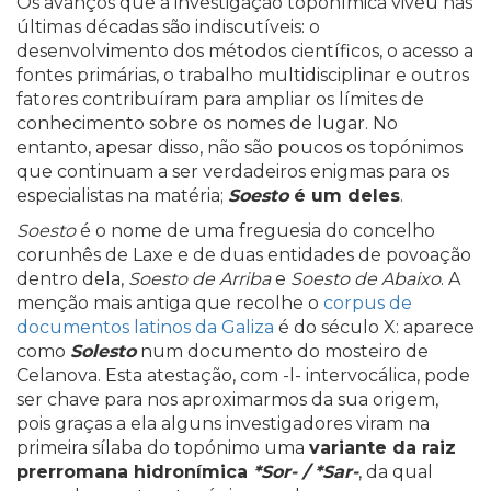
Os avanços que a investigação toponímica viveu nas
últimas décadas são indiscutíveis: o
desenvolvimento dos métodos científicos, o acesso a
fontes primárias, o trabalho multidisciplinar e outros
fatores contribuíram para ampliar os límites de
conhecimento sobre os nomes de lugar. No
entanto, apesar disso, não são poucos os topónimos
que continuam a ser verdadeiros enigmas para os
especialistas na matéria;
Soesto
é um deles
.
Soesto
é o nome de uma freguesia do concelho
corunhês de Laxe e de duas entidades de povoação
dentro dela,
Soesto de Arriba
e
Soesto de Abaixo
. A
menção mais antiga que recolhe o
corpus de
documentos latinos da Galiza
é do século X: aparece
como
Solesto
num documento do mosteiro de
Celanova. Esta atestação, com -l- intervocálica, pode
ser chave para nos aproximarmos da sua origem,
pois graças a ela alguns investigadores viram na
primeira sílaba do topónimo uma
variante da raiz
prerromana hidronímica
*Sor- / *Sar-
, da qual