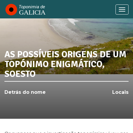
Passar
para
Togg
o
navi
conteúdo
principal
AS POSSÍVEIS ORIGENS DE UM
SABIA QUE...
TOPÓNIMO ENIGMÁTICO,
SOESTO
Detrás do nome
Locais