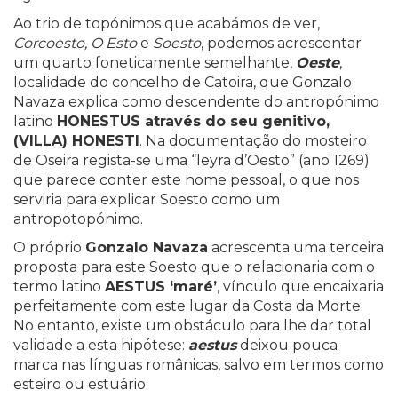
Ao trio de topónimos que acabámos de ver,
Corcoesto, O Esto
e
Soesto
, podemos acrescentar
um quarto foneticamente semelhante,
Oeste
,
localidade do concelho de Catoira, que Gonzalo
Navaza explica como descendente do antropónimo
latino
HONESTUS através do seu genitivo,
(VILLA) HONESTI
. Na documentação do mosteiro
de Oseira regista-se uma “leyra d’Oesto” (ano 1269)
que parece conter este nome pessoal, o que nos
serviria para explicar Soesto como um
antropotopónimo.
O próprio
Gonzalo Navaza
acrescenta uma terceira
proposta para este Soesto que o relacionaria com o
termo latino
AESTUS ‘maré’
, vínculo que encaixaria
perfeitamente com este lugar da Costa da Morte.
No entanto, existe um obstáculo para lhe dar total
validade a esta hipótese:
aestus
deixou pouca
marca nas línguas românicas, salvo em termos como
esteiro ou estuário.