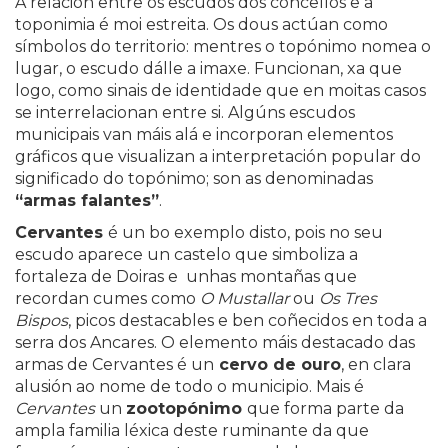
A relación entre os escudos dos concellos e a
toponimia é moi estreita. Os dous actúan como
símbolos do territorio: mentres o topónimo nomea o
lugar, o escudo dálle a imaxe. Funcionan, xa que
logo, como sinais de identidade que en moitas casos
se interrelacionan entre si. Algúns escudos
municipais van máis alá e incorporan elementos
gráficos que visualizan a interpretación popular do
significado do topónimo; son as denominadas
“armas falantes”
.
Cervantes
é un bo exemplo disto, pois no seu
escudo aparece un castelo que simboliza a
fortaleza de Doiras e unhas montañas que
recordan cumes como
O Mustallar
ou
Os Tres
Bispos
, picos destacables e ben coñecidos en toda a
serra dos Ancares. O elemento máis destacado das
armas de Cervantes é un
cervo de ouro
, en clara
alusión ao nome de todo o municipio. Mais é
Cervantes
un
zootopónimo
que forma parte da
ampla familia léxica deste ruminante da que