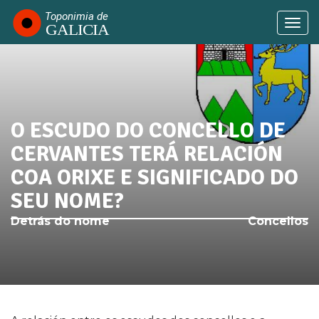
Ir
o
Togg
contido
navi
principal
O ESCUDO DO CONCELLO DE
SABÍAS QUE...
CERVANTES TERÁ RELACIÓN
COA ORIXE E SIGNIFICADO DO
SEU NOME?
Detrás do nome
Concellos