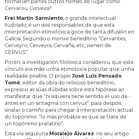
formarían partes outros nomes de lugar como
Cerval
ou
Cerveira
?
Frei Martín Sarmiento
, o grande intelectual
ilustrado, é un dos responsables de que esta
interpretación etimolóxica goce de tanta difusión en
Galicia. Segundo o monxe beneditino “Cervantes,
Cerveyro, Cerveyra, Cervaña, etc, vienen de
CERVUS”.
Porén, a investigación filolóxica considerou que este
vínculo era máis unha etimoloxía popular que unha
realidade posible. O propio
José Luis Pensado
Tomé
, editor da obra do relixioso beneditino,
expresou as súas dúbidas sobre esta hipótese ao
manifestar que “ni siquiera tiene sentido el uso de -
antes en un sintagma con cervus”, para despois
sinalar o camiño para chegar á interpretación actual
do topónimo: “lo más probable es que se trate de
un topónimo prelatino”.
Esta vía seguiuna
Moralejo Álvarez
: no seu artigo