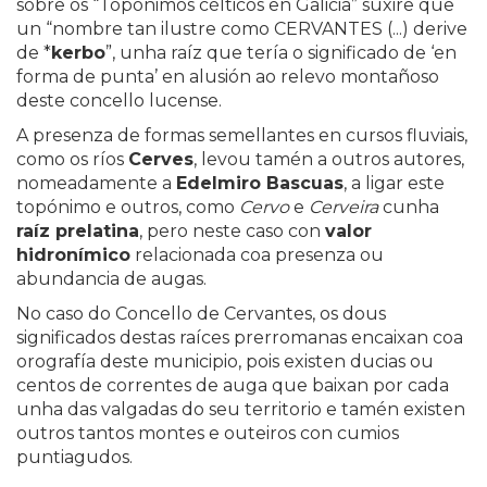
sobre os “Topónimos célticos en Galicia” suxire que
un “nombre tan ilustre como CERVANTES (...) derive
de *
kerbo
”, unha raíz que tería o significado de ‘en
forma de punta’ en alusión ao relevo montañoso
deste concello lucense.
A presenza de formas semellantes en cursos fluviais,
como os ríos
Cerves
, levou tamén a outros autores,
nomeadamente a
Edelmiro Bascuas
, a ligar este
topónimo e outros, como
Cervo
e
Cerveira
cunha
raíz prelatina
, pero neste caso con
valor
hidronímico
relacionada coa presenza ou
abundancia de augas.
No caso do Concello de Cervantes, os dous
significados destas raíces prerromanas encaixan coa
orografía deste municipio, pois existen ducias ou
centos de correntes de auga que baixan por cada
unha das valgadas do seu territorio e tamén existen
outros tantos montes e outeiros con cumios
puntiagudos.