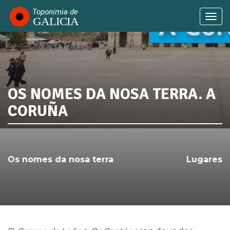
Ir
o
Togg
contido
navi
principal
OS NOMES DA NOSA TERRA. A
SABÍAS QUE...
CORUÑA
Os nomes da nosa terra
Lugares