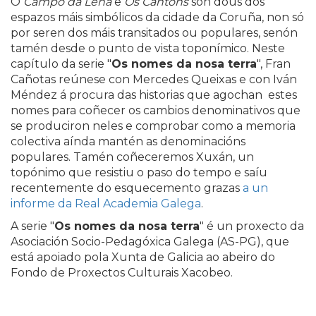
O
Campo da Leña
e
Os Cantóns
son dous dos
espazos máis simbólicos da cidade da Coruña, non só
por seren dos máis transitados ou populares, senón
tamén desde o punto de vista toponímico. Neste
capítulo da serie "
Os nomes da nosa terra
", Fran
Cañotas reúnese con Mercedes Queixas e con Iván
Méndez á procura das historias que agochan estes
nomes para coñecer os cambios denominativos que
se produciron neles e comprobar como a memoria
colectiva aínda mantén as denominacións
populares. Tamén coñeceremos Xuxán, un
topónimo que resistiu o paso do tempo e saíu
recentemente do esquecemento grazas
a un
informe da Real Academia Galega
.
A serie "
Os nomes da nosa terra
" é un proxecto da
Asociación Socio-Pedagóxica Galega (AS-PG), que
está apoiado pola Xunta de Galicia ao abeiro do
Fondo de Proxectos Culturais Xacobeo.