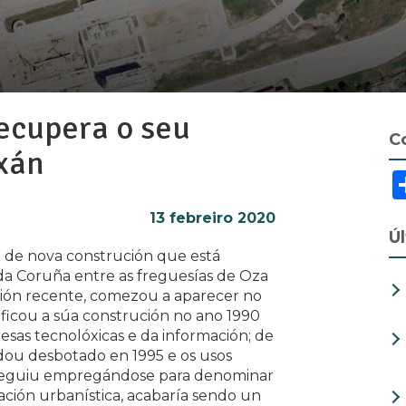
ecupera o seu
C
xán
13 febreiro 2020
Ú
 de nova construción que está
da Coruña entre as freguesías de Oza
ción recente, comezou a aparecer no
ficou a súa construción no ano 1990
sas tecnolóxicas e da información; de
dou desbotado en 1995 e os usos
seguiu empregándose para denominar
ación urbanística, acabaría sendo un