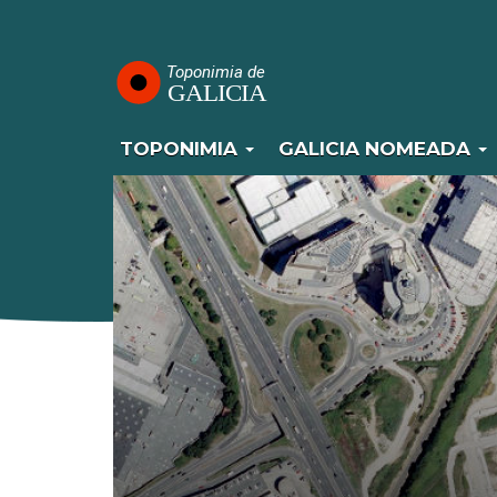
Navegación
Ir
o
principal
contido
principal
TOPONIMIA
GALICIA NOMEADA