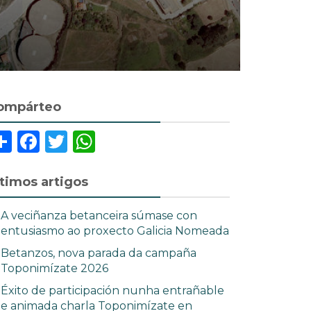
ompárteo
Share
Facebook
Twitter
WhatsApp
ltimos artigos
A veciñanza betanceira súmase con
entusiasmo ao proxecto Galicia Nomeada
Betanzos, nova parada da campaña
Toponimízate 2026
Éxito de participación nunha entrañable
e animada charla Toponimízate en