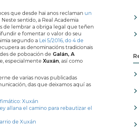
voces que desde hai anos reclaman
un
o. Neste sentido, a Real Academia
s de lembrar a obriga legal que teñen
difundir e fomentar o valor do seu
onimia segundo a
Lei 5/2016, do 4 de
recupera as denominacións tradicionais
ades de poboación de
Galán, A
R
e, especialmente
Xuxán
, así como
erne de varias novas publicadas
unicación, das que deixamos aquí as
fimático: Xuxán
ey allana el camino para rebautizar el
barrio de Xuxán