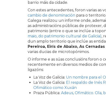
barrio máis da cidade.
Con estes antecedentes, foron varias as 
cambio de denominación
para o territori
Galega realizou un informe onde, ademai
as administracións públicas de protexer, 
patrimonio (entre o que se inclúe a top
maio, do patrimonio cultural de Galicia)
, 
dun amplo territorio que inclúe as entid
Pereiroa, Eirís de Abaixo, As Cernadas
varias ducias de microtopónimos.
O informe e as súas conclusións foron o c
recentemente en diversos medios de com
ligazóns:
La Voz de Galicia:
Un nombre para el O
La Voz de Galicia:
El respaldo de Inés R
Ofimático como Xuxán
Praza Pública:
Adeus, Ofimático. Ola, 