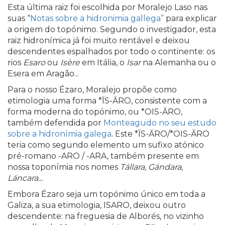
Esta última raiz foi escolhida por Moralejo Laso nas
suas “
Notas sobre a hidronimia gallega”
para explicar
a origem do topónimo. Segundo o investigador, esta
raiz hidronímica já foi muito rentável e deixou
descendentes espalhados por todo o continente: os
rios
Esaro
ou
Isère
em Itália, o
Isar
na Alemanha ou o
Esera em Aragão...
Para o nosso Ézaro, Moralejo propõe como
etimologia uma forma *ĬS-ĂRO, consistente com a
forma moderna do topónimo, ou *OIS-ĂRO,
também defendida por
Monteagudo no seu estudo
sobre a hidronímia galega
. Este *ĬS-ĂRO/*OIS-ĂRO
teria como segundo elemento um sufixo atónico
pré-romano -ARO / -ARA, também presente em
nossa toponímia nos nomes
Tállara, Gándara,
Láncara...
Embora Ézaro seja um topónimo único em toda a
Galiza, a sua etimologia, ISARO, deixou outro
descendente: na freguesia de Alborés, no vizinho