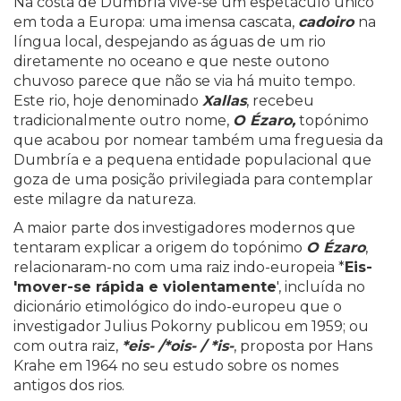
Na costa de Dumbría vive-se um espetáculo único
em toda a Europa: uma imensa cascata,
cadoiro
na
língua local, despejando as águas de um rio
diretamente no oceano e que neste outono
chuvoso parece que não se via há muito tempo.
Este rio, hoje denominado
Xallas
, recebeu
tradicionalmente outro nome,
O Ézaro,
topónimo
que acabou por nomear também uma freguesia da
Dumbría e a pequena entidade populacional que
goza de uma posição privilegiada para contemplar
este milagre da natureza.
A maior parte dos investigadores modernos que
tentaram explicar a origem do topónimo
O Ézaro
,
relacionaram-no com uma raiz indo-europeia *
Eis-
'mover-se rápida e violentamente
', incluída no
dicionário etimológico do indo-europeu que o
investigador Julius Pokorny publicou em 1959; ou
com outra raiz,
*eis- /*ois- / *is-
, proposta por Hans
Krahe em 1964 no seu estudo sobre os nomes
antigos dos rios.