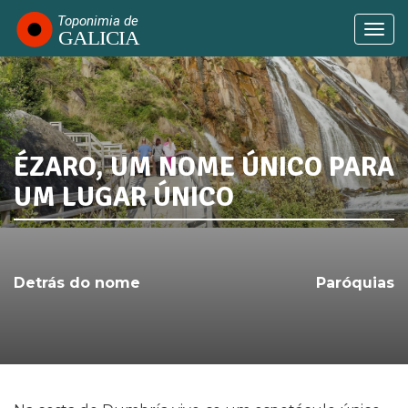
Passar
para
Togg
o
navi
conteúdo
principal
ÉZARO, UM NOME ÚNICO PARA
SABIA QUE...
UM LUGAR ÚNICO
Detrás do nome
Paróquias