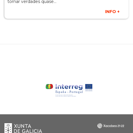
tornar verdades quase…
INFO +
Xunta
Galicia
de
Galicia