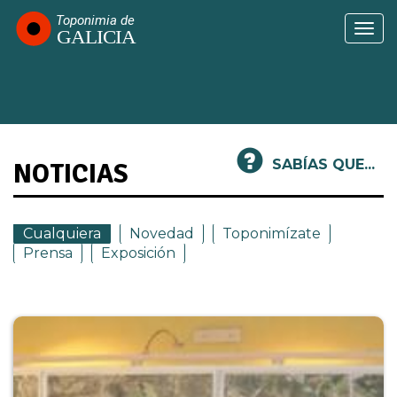
Pasar
al
Togg
contenido
navi
principal
SABÍAS QUE...
NOTICIAS
Cualquiera
Novedad
Toponimízate
Prensa
Exposición