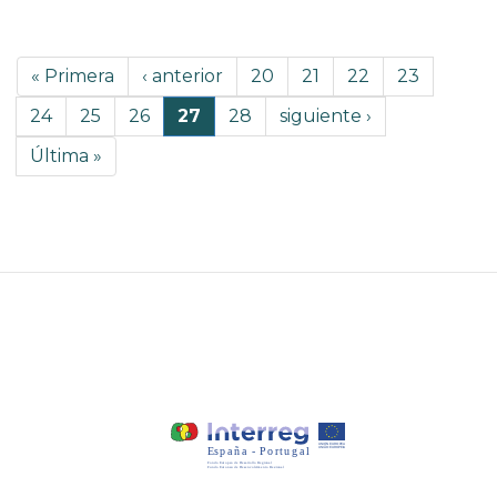
Paginación
Primera
« Primera
Página
‹ anterior
Página
20
Página
21
Página
22
Página
23
página
anterior
Página
24
Página
25
Página
26
Página
27
Página
28
Siguiente
siguiente ›
actual
página
Última
Última »
página