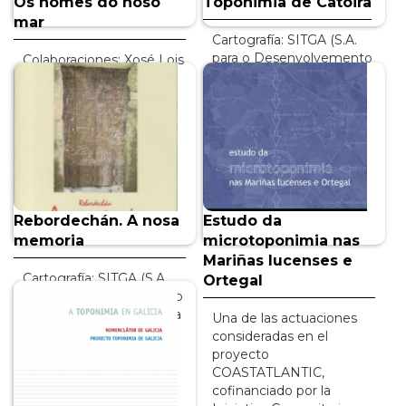
Os nomes do noso
Toponimia de Catoira
mar
Cartografía: SITGA (S.A.
para o Desenvolvemento
Colaboraciones: Xosé Lois
Comarcal de Galicia)
Vilar Pedreira, José
Estudio lingüístico y
Antonio Neira, Comisión
etimológico de los...
de Toponimia, SITGA,
Proxecto...
INFO +
INFO +
Rebordechán. A nosa
Estudo da
memoria
microtoponimia nas
Mariñas lucenses e
Cartografía: SITGA (S.A.
Ortegal
para o Desenvolvemento
Comarcal de Galicia) Esta
Una de las actuaciones
publicación se centra en
consideradas en el
distintos...
proyecto
COASTATLANTIC,
INFO +
cofinanciado por la